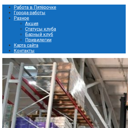
Перейти
Работа в Пятёрочке
к
Города работы
контенту
Разное
Акция
Статусы клуба
Барный клуб
Привилегии
Карта сайта
Контакты