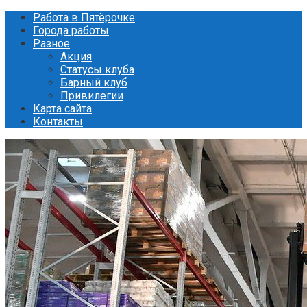
Перейти
Работа в Пятёрочке
к
Города работы
контенту
Разное
Акция
Статусы клуба
Барный клуб
Привилегии
Карта сайта
Контакты