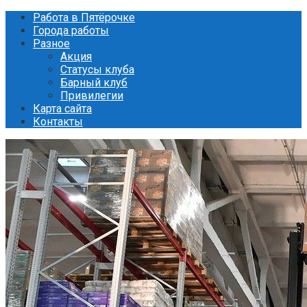
Перейти
Работа в Пятёрочке
к
Города работы
контенту
Разное
Акция
Статусы клуба
Барный клуб
Привилегии
Карта сайта
Контакты