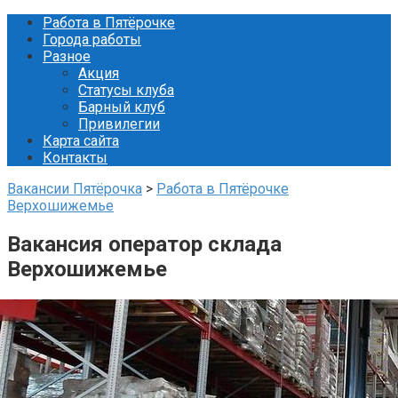
Перейти
Работа в Пятёрочке
к
Города работы
контенту
Разное
Акция
Статусы клуба
Барный клуб
Привилегии
Карта сайта
Контакты
Вакансии Пятёрочка
>
Работа в Пятёрочке
Верхошижемье
Вакансия оператор склада
Верхошижемье