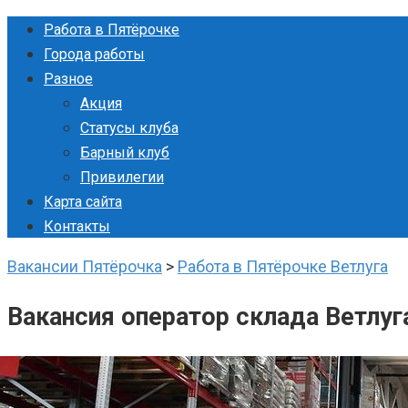
Перейти
Работа в Пятёрочке
к
Города работы
контенту
Разное
Акция
Статусы клуба
Барный клуб
Привилегии
Карта сайта
Контакты
Вакансии Пятёрочка
>
Работа в Пятёрочке Ветлуга
Вакансия оператор склада Ветлуг