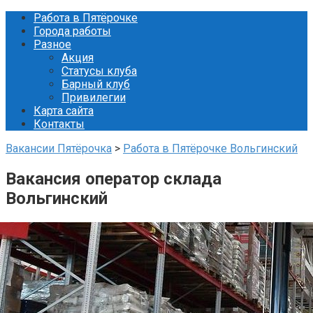
Перейти
Работа в Пятёрочке
к
Города работы
контенту
Разное
Акция
Статусы клуба
Барный клуб
Привилегии
Карта сайта
Контакты
Вакансии Пятёрочка
>
Работа в Пятёрочке Вольгинский
Вакансия оператор склада
Вольгинский