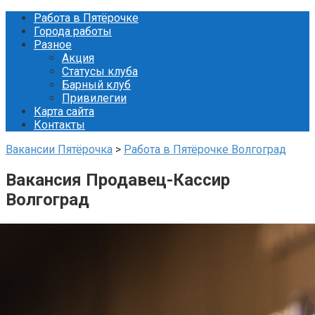
Перейти
Работа в Пятёрочке
к
Города работы
контенту
Разное
Акция
Статусы клуба
Барный клуб
Привилегии
Карта сайта
Контакты
Вакансии Пятёрочка
>
Работа в Пятёрочке Волгоград
Вакансия Продавец-Кассир
Волгоград