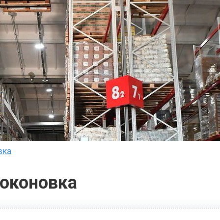
вка
оконовка