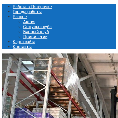
Перейти
Работа в Пятёрочке
к
Города работы
контенту
Разное
Акция
Статусы клуба
Барный клуб
Привилегии
Карта сайта
Контакты