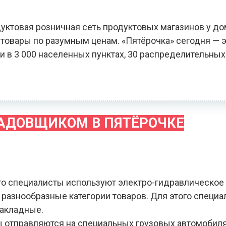
уктовая розничная сеть продуктовых магазинов у до
овары по разумным ценам. «Пятёрочка» сегодня — э
и в 3 000 населенных пунктах, 30 распределительных
ЛАДОВЩИКОМ В ПЯТЁРОЧКЕ
го специалисты используют электро-гидравлическое
я разнообразные категории товаров. Для этого специ
накладные.
зы отправляются на специальных грузовых автомобил