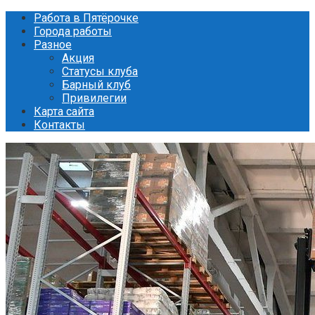
Перейти
Работа в Пятёрочке
к
Города работы
контенту
Разное
Акция
Статусы клуба
Барный клуб
Привилегии
Карта сайта
Контакты