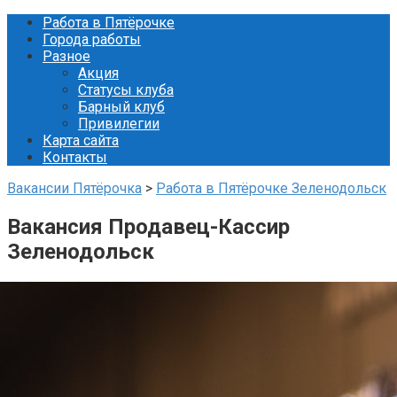
Перейти
Работа в Пятёрочке
к
Города работы
контенту
Разное
Акция
Статусы клуба
Барный клуб
Привилегии
Карта сайта
Контакты
Вакансии Пятёрочка
>
Работа в Пятёрочке Зеленодольск
Вакансия Продавец-Кассир
Зеленодольск