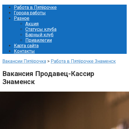
Перейти
Работа в Пятёрочке
к
Города работы
контенту
Разное
Акция
Статусы клуба
Барный клуб
Привилегии
Карта сайта
Контакты
Вакансии Пятёрочка
>
Работа в Пятёрочке Знаменск
Вакансия Продавец-Кассир
Знаменск