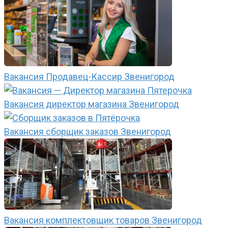
Вакансия Продавец-Кассир Звенигород
Вакансия директор магазина Звенигород
Вакансия сборщик заказов Звенигород
Вакансия комплектовщик товаров Звенигород