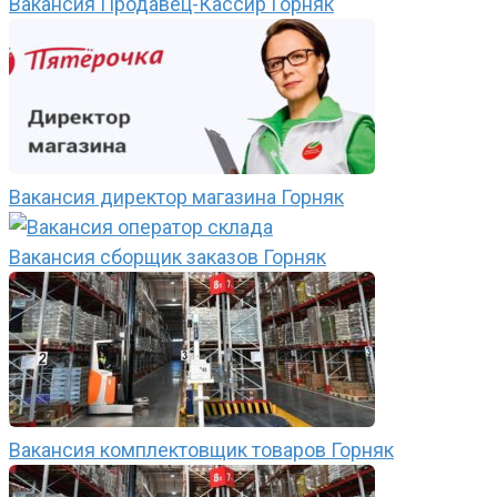
Вакансия Продавец-Кассир Горняк
Вакансия директор магазина Горняк
Вакансия сборщик заказов Горняк
Вакансия комплектовщик товаров Горняк