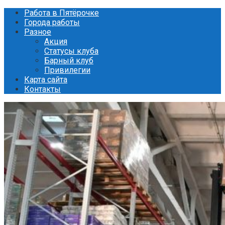
Перейти
Работа в Пятёрочке
к
Города работы
контенту
Разное
Акция
Статусы клуба
Барный клуб
Привилегии
Карта сайта
Контакты