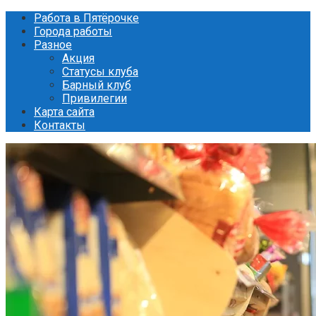
Перейти
Работа в Пятёрочке
к
Города работы
контенту
Разное
Акция
Статусы клуба
Барный клуб
Привилегии
Карта сайта
Контакты